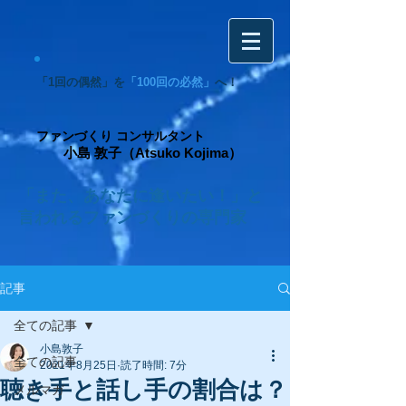
「1回の偶然」を
「100回の必然」
へ！
ファンづくり コンサルタント
小島 敦子（Atsuko Kojima）
「また、あなたに逢いたい！」と
言われるファンづくりの専門家
記事
全ての記事
小島敦子
全ての記事
2021年8月25日
読了時間: 7分
聴き手と話し手の割合は？
メルマガ