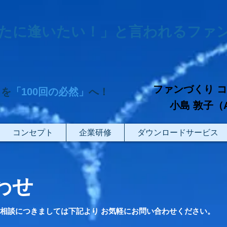
たに逢いたい！」と言われるファ
ファンづくり 
」を
「100回の必然」
へ！
小島 敦子（Atsu
コンセプト
企業研修
ダウンロードサービス
わせ
相談につきましては下記より お気軽にお問い合わせください。