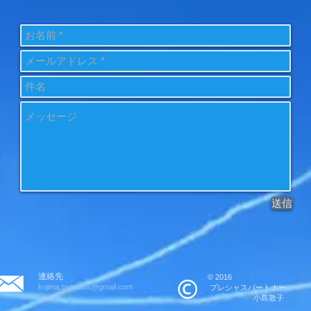
送信
連絡先
© 2016
kojima.precious@gmail.com
プレシャスパートナー
小島敦子