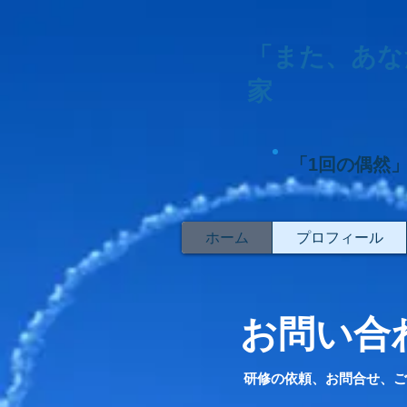
「また、あな
家
「1回の偶然
ホーム
プロフィール
お問い合
研修の依頼、お問合せ、ご