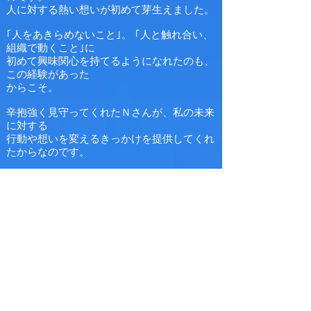
人に対する熱い想いが初めて芽生えました。
｢人をあきらめないこと｣。 ｢人と触れ合い、
組織で動くこと｣に
初めて興味関心を持てるようになれたのも、
この経験があった
からこそ。
辛抱強く見守ってくれたＮさんが、私の未来
に対する
行動や
想いを変えるきっかけを提供してくれ
たからなのです。
このプロジェクトへの参加をきっかけに、社
内での私の評価は
どんどん変わっていきました。
入社６年目には「人事教育インストラクタ
ー」に任命され、
３年目社員への研修を行えるようになったの
です。
新入社員時代の私を知っている人にはビック
リですよね(笑)