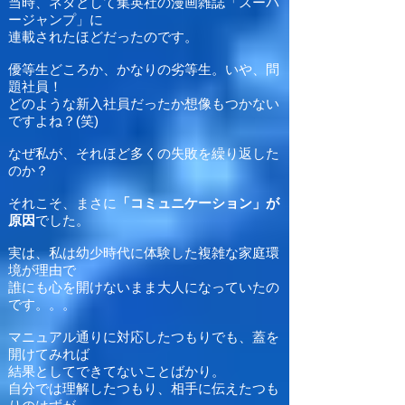
当時、ネタとして集英社の漫画雑誌「スーパ
ージャンプ」に
連載されたほどだったので
す。
優等生どころか、かなりの劣等生。いや、問
題社員！
どのような新入社員だったか想像もつかない
ですよね？(笑)
なぜ私が、それほど多くの失敗を繰り返した
のか？
それこそ、まさに
「コミュニケーション」が
原因
でした。
実は、私は幼少時代に体験した複雑な家庭環
境が理由で
誰にも心を開けないまま大人になっていたの
です。。。
マニュアル通りに対応したつもりでも、蓋を
開けてみれば
結果としてできてないことばかり。
自分では理解したつもり、相手に伝えたつも