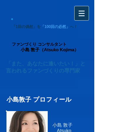
「1回の偶然」を
「100回の必然」
へ！
ファンづくり コンサルタント
小島 敦子（Atsuko Kojima）
「また、あなたに逢いたい！」と
言われるファンづくりの専門家
​小島敦子 プロフィール
小島 敦子
Atsuko