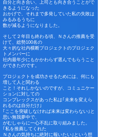
自分と向き合い、上司とも向き合うことがで
きるようになった
おかげで、それまで多発していた私の失敗は
みるみるうちに
数が減るようになりました。
そして２年目も終わる頃、Ｎさんの推薦を受
けて、総勢100名の
大々的な社内横断プロジェクトのプロジェク
トメンバーに
社内最年少にもかかわらず選んでもらうこと
ができたのです。
プロジェクトを成功させるためには、何にも
増して人と関わる
こと！それしかないのですが、コミュニケー
ションに対しての
コンプレックスがあった私は｢未来を変えら
れるのは自分だけ｣
｢ここを突破しなければ未来は変わらない｣と
思い無我夢中で、
がむしゃらに一心不乱に取り組みました。
｢私を推薦してくれた
Ｎさんの気持ちに絶対に報いたい｣という想