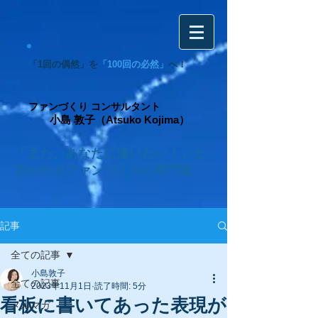
「1回の偶然」を
「100回の必然」
へ！
ファンづくり コンサルタント
小島 敦子（Atsuko Kojima）
「また、あなたに逢いたい！」と
言われるファンづくりの専門家
記事
全ての記事
小島敦子
全ての記事
2023年11月1日
読了時間: 5分
看板に書いてあった表現が
メルマガ