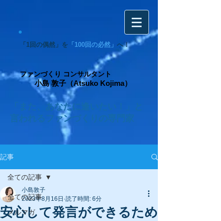
「1回の偶然」を
「100回の必然」
へ！
ファンづくり コンサルタント
小島 敦子（Atsuko Kojima）
「また、あなたに逢いたい！」と
言われるファンづくりの専門家
記事
全ての記事
小島敦子
全ての記事
2023年8月16日
読了時間: 6分
安心して発言ができるため
メルマガ