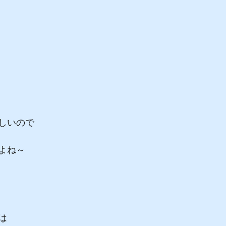
しいので
よね～
は