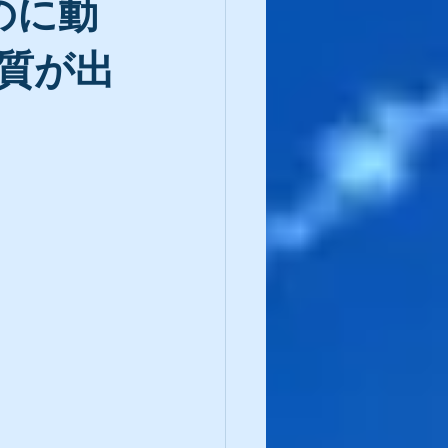
のに動
質が出