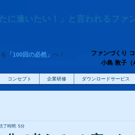
たに逢いたい！」と言われるファ
ファンづくり 
」を
「100回の必然」
へ！
小島 敦子（Atsu
コンセプト
企業研修
ダウンロードサービス
読了時間: 5分