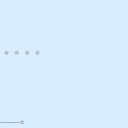
　☆　☆　☆　☆
------------☆