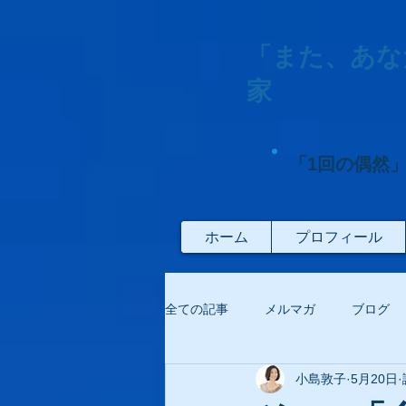
「また、あな
家
「1回の偶然
ホーム
プロフィール
全ての記事
メルマガ
ブログ
小島敦子
5月20日