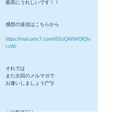
最高にうれしいです！！
感想の送信はこちらから
https://mail.omc7.com/l/02uQWW/OtQlx
czW/
それでは
また次回のメルマガで
お逢いしましょう(^^)/
☆編集後記☆
つい先日、
大好きな仲間たちが