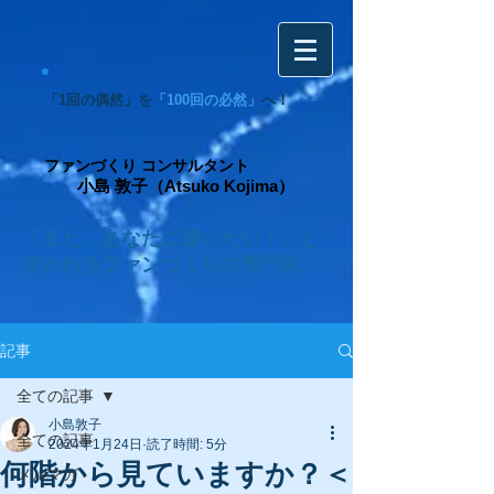
「1回の偶然」を
「100回の必然」
へ！
ファンづくり コンサルタント
小島 敦子（Atsuko Kojima）
「また、あなたに逢いたい！」と
言われるファンづくりの専門家
記事
全ての記事
小島敦子
全ての記事
2024年1月24日
読了時間: 5分
何階から見ていますか？＜
メルマガ