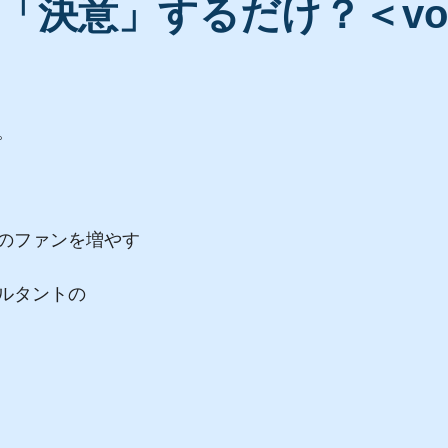
「決意」するだけ？＜vol.
。
のファンを増やす
ルタントの