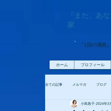
「また、あな
家
「1回の偶然
ホーム
プロフィール
全ての記事
メルマガ
ブログ
小島敦子
2024年3