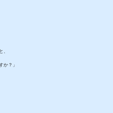
と、
すか？」