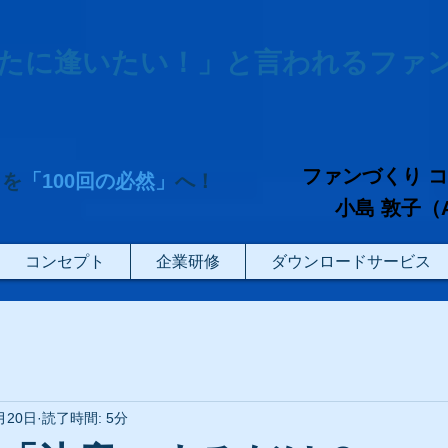
たに逢いたい！」と言われるファ
ファンづくり 
」を
「100回の必然」
へ！
小島 敦子（Atsu
コンセプト
企業研修
ダウンロードサービス
月20日
読了時間: 5分