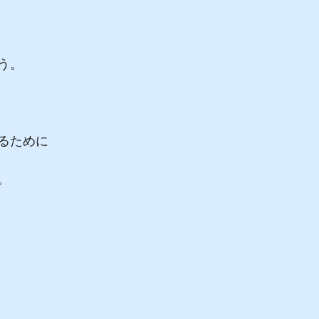
う。
るために
。