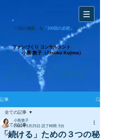
「1回の偶然」を
「100回の必然」
へ！
ファンづくり コンサルタント
小島 敦子（Atsuko Kojima）
「また、あなたに逢いたい！」と
言われるファンづくりの専門家
記事
全ての記事
小島敦子
全ての記事
2022年5月25日
読了時間: 5分
「続ける」ための３つの秘
メルマガ