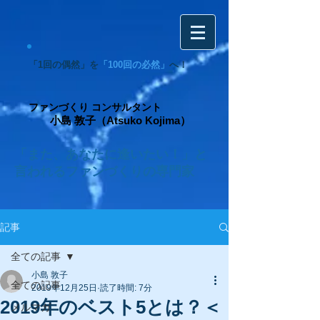
「1回の偶然」を
「100回の必然」
へ！
ファンづくり コンサルタント
小島 敦子（Atsuko Kojima）
「また、あなたに逢いたい！」と
言われるファンづくりの専門家
記事
全ての記事
小島 敦子
全ての記事
2019年12月25日
読了時間: 7分
2019年のベスト5とは？＜
メルマガ