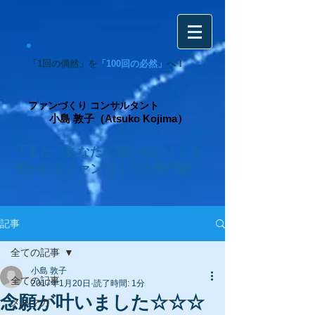
「1回の偶然」を
「100回の必然」
へ！
ファンづくり コンサルタント
小島 敦子（Atsuko Kojima）
「また、あなたに逢いたい！」と
言われるファンづくりの専門家
記事
全ての記事
小島 敦子
全ての記事
2017年1月20日
読了時間: 1分
念願が叶いました☆☆☆
メルマガ