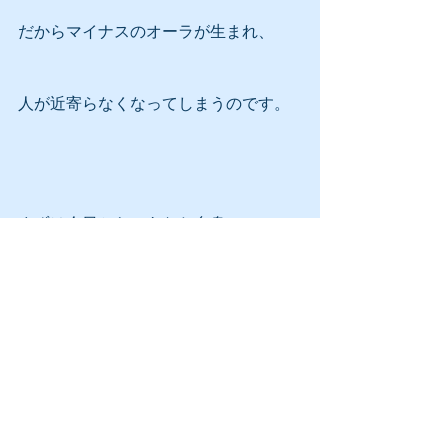
だからマイナスのオーラが生まれ、
人が近寄らなくなってしまうのです。
まずは今日から、あなた自身に
「運がいい、ツイている！」と
10回、言ってみてください！