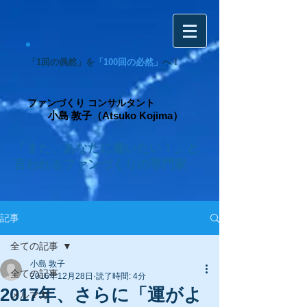
「1回の偶然」を
「100回の必然」
へ！
ファンづくり コンサルタント
小島 敦子（Atsuko Kojima）
「また、あなたに逢いたい！」と
言われるファンづくりの専門家
記事
全ての記事
小島 敦子
全ての記事
2016年12月28日
読了時間: 4分
2017年、さらに「運がよ
メルマガ