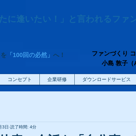
たに逢いたい！」と言われるファ
ファンづくり 
」を
「100回の必然」
へ！
小島 敦子（Atsu
コンセプト
企業研修
ダウンロードサービス
月3日
読了時間: 4分