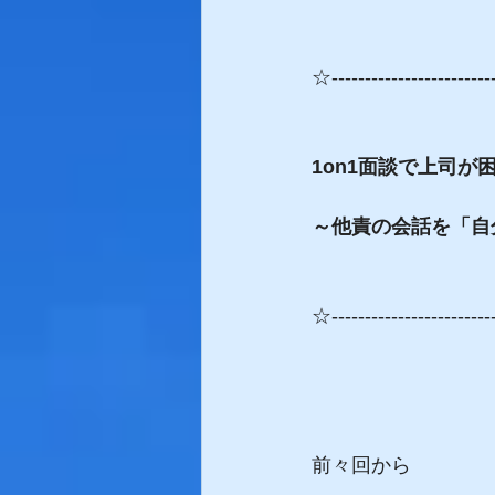
☆------------------------
1on1面談で上司が
～他責の会話を「自
☆------------------------
前々回から