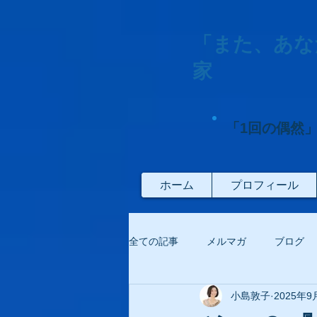
「また、あな
家
「1回の偶然
ホーム
プロフィール
全ての記事
メルマガ
ブログ
小島敦子
2025年9