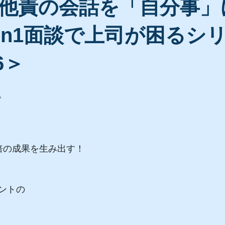
他責の会話を「自分事」
on1面談で上司が困るシ
66＞
。
倍の成果を生み出す！
ントの