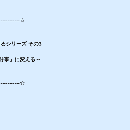
------------☆
困るシリーズ その3
分事」に変える～
------------☆