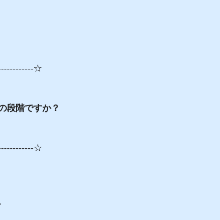
------------☆
の段階ですか？
------------☆
。