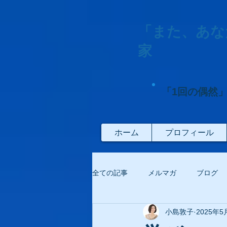
「また、あな
家
「1回の偶然
ホーム
プロフィール
全ての記事
メルマガ
ブログ
小島敦子
2025年5