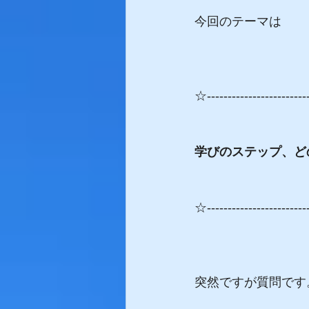
今回のテーマは
☆------------------------
学びのステップ、ど
☆------------------------
突然ですが質問です