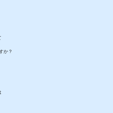
て
すか？
は