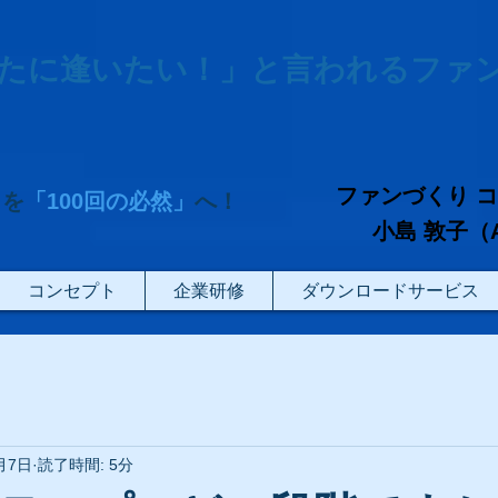
たに逢いたい！」と言われるファ
ファンづくり 
」を
「100回の必然」
へ！
小島 敦子（Atsu
コンセプト
企業研修
ダウンロードサービス
月7日
読了時間: 5分