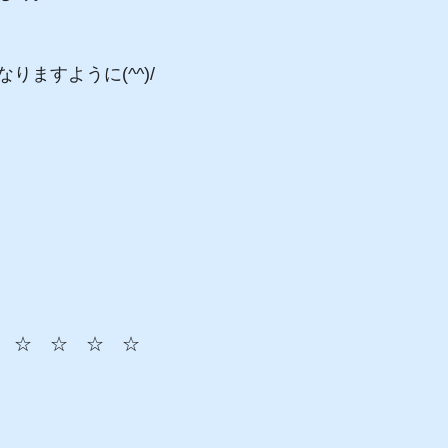
りますように(^^)/
　☆　☆　☆　☆