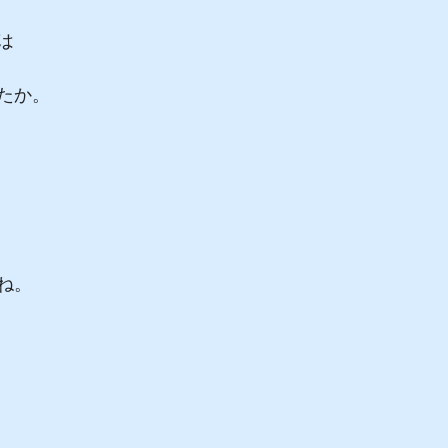
は
たか。
ね。