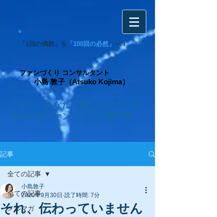
「1回の偶然」を
「100回の必然」
へ！
ファンづくり コンサルタント
小島 敦子（Atsuko Kojima）
「また、あなたに逢いたい！」と
言われるファンづくりの専門家
記事
全ての記事
小島敦子
全ての記事
2020年9月30日
読了時間: 7分
それ、伝わっていません
メルマガ