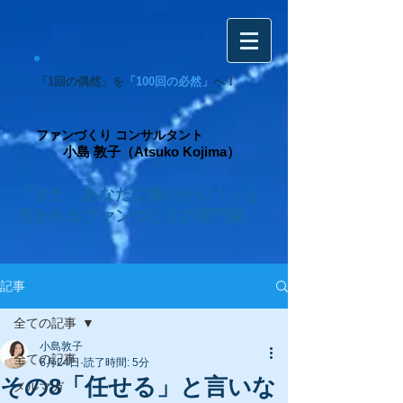
「1回の偶然」を
「100回の必然」
へ！
ファンづくり コンサルタント
小島 敦子（Atsuko Kojima）
「また、あなたに逢いたい！」と
言われるファンづくりの専門家
記事
全ての記事
小島敦子
全ての記事
6月24日
読了時間: 5分
その8「任せる」と言いな
メルマガ