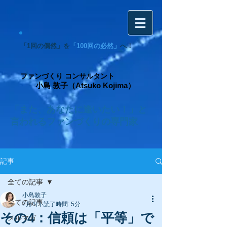
「1回の偶然」を
「100回の必然」
へ！
ファンづくり コンサルタント
小島 敦子（Atsuko Kojima）
「また、あなたに逢いたい！」と
言われるファンづくりの専門家
記事
全ての記事
小島敦子
全ての記事
2月4日
読了時間: 5分
その4：信頼は「平等」で
メルマガ