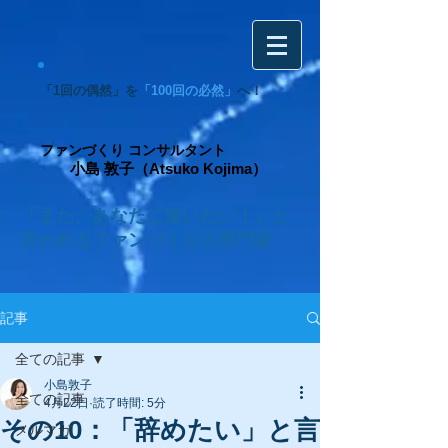
「1回の偶然」を
「100回の必然」
へ！
ファンづくり コンサルタント
小島 敦子（Atsuko Kojima）
「また、あなたに逢いたい！」と
言われるファンづくりの専門家
記事
全ての記事
小島敦子
全ての記事
4月22日
読了時間: 5分
その10：「辞めたい」と言
メルマガ