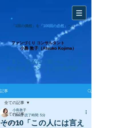
「1回の偶然」を
「100回の必然」
へ！
ファンづくり コンサルタント
小島 敦子（Atsuko Kojima）
「また、あなたに逢いたい！」と
言われるファンづくりの専門家
記事
全ての記事
小島敦子
全ての記事
7月8日
読了時間: 5分
その10「この人には言え
メルマガ