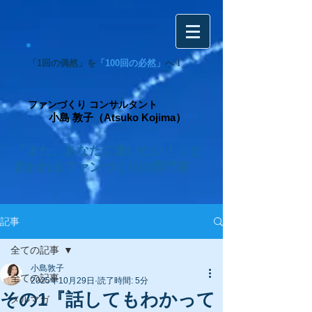
「1回の偶然」を
「100回の必然」
へ！
ファンづくり コンサルタント
小島 敦子（Atsuko Kojima）
「また、あなたに逢いたい！」と
言われるファンづくりの専門家
記事
全ての記事
小島敦子
全ての記事
2025年10月29日
読了時間: 5分
その1『話してもわかって
メルマガ