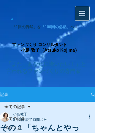
「1回の偶然」を
「100回の必然」
へ！
ファンづくり コンサルタント
小島 敦子（Atsuko Kojima）
「また、あなたに逢いたい！」と
言われるファンづくりの専門家
記事
全ての記事
小島敦子
全ての記事
5月6日
読了時間: 5分
その１「ちゃんとやっ
メルマガ