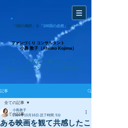
「1回の偶然」を
「100回の必然」
へ！
ファンづくり コンサルタント
小島 敦子（Atsuko Kojima）
「また、あなたに逢いたい！」と
言われるファンづくりの専門家
記事
全ての記事
小島敦子
全ての記事
2024年10月16日
読了時間: 5分
ある映画を観て共感したこ
メルマガ