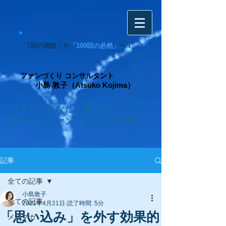
「1回の偶然」を
「100回の必然」
へ！
ファンづくり コンサルタント
小島 敦子（Atsuko Kojima）
「また、あなたに逢いたい！」と
言われるファンづくりの専門家
記事
全ての記事
小島敦子
全ての記事
2021年4月21日
読了時間: 5分
「思い込み」を外す効果的
メルマガ