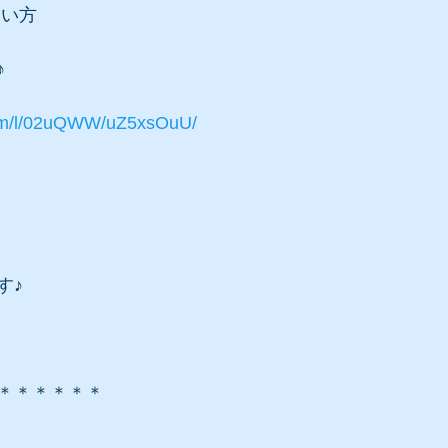
たい方
♪
com/l/02uQWW/uZ5xsOuU/
す♪
＊＊＊＊＊＊