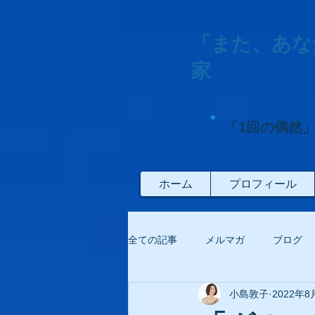
「また、あな
家
「1回の偶然
ホーム
プロフィール
全ての記事
メルマガ
ブログ
小島敦子
2022年8