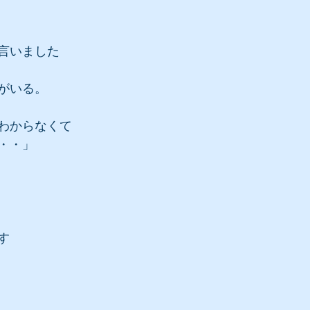
言いました
がいる。
わからなくて
・・」
す