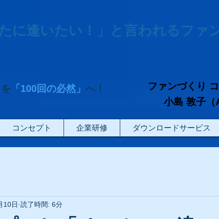
たに逢いたい！」と言われるファ
ファンづくり 
」を
「100回の必然」
へ！
小島 敦子（Atsu
コンセプト
企業研修
ダウンロードサービス
月10日
読了時間: 6分