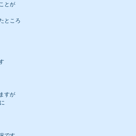
ことが
たところ
す
ますが
に
況です